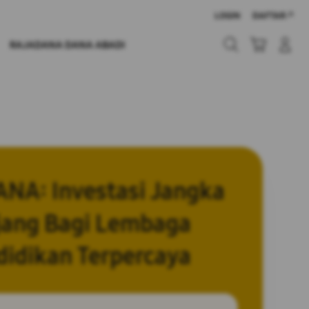
LOGIN
DAFTAR
Cari
Troli
Login/Sign-Up
RAJADANA DANA ABADI
Cari
NA: Investasi Jangka
jang Bagi Lembaga
didikan Terpercaya