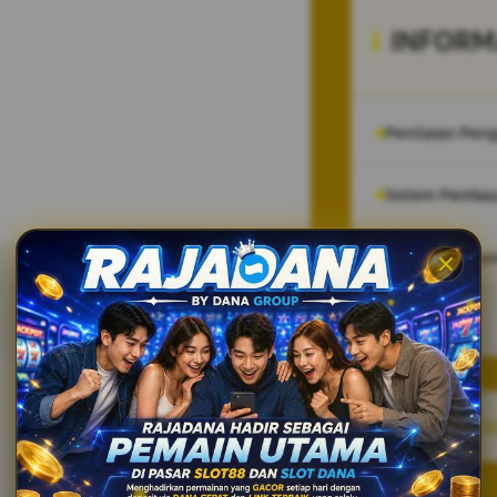
INFORM
Penilaian Pen
Sistem Pemba
Layanan Suppo
+4 lebih
banyak
Platform
P
DANA ABADI