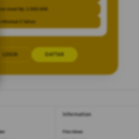
ran Awal Rp. 2.000.000
 Minimal 5 Tahun
LOGIN
DAFTAR
Information
ber
Fitur Akses