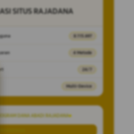
ASI SITUS RAJADANA
gguna
8.115.697
yaran
4 Metode
rt
24/7
Multi-Device
ROGRAM DANA ABADI RAJADANA
 PENDIDIKAN