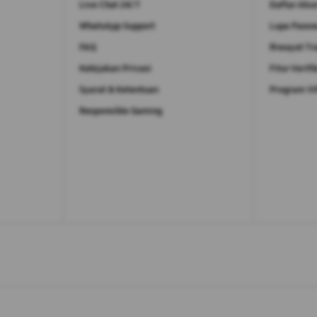
Live Chat 24/7
Daftar Aku
WhatsApp Support
Lupa Passw
FAQ
Riwayat Tr
Kebijakan Privasi
Fitur Verifi
Syarat & Ketentuan
Program VI
Responsible Gaming