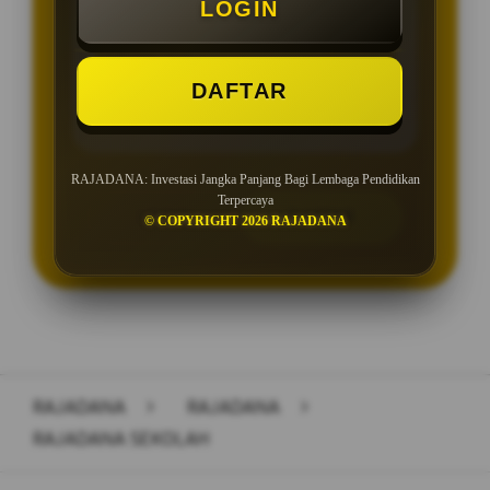
LOGIN
Minimal Setoran Awal Rp.
2.000.000
DAFTAR
Jangka Waktu Minimal 5 Tahun
RAJADANA: Investasi Jangka Panjang Bagi Lembaga Pendidikan
Terpercaya
LOGIN
DAFTAR
© COPYRIGHT 2026 RAJADANA
Layer Popup Close
RAJADANA
>
RAJADANA
>
RAJADANA SEKOLAH