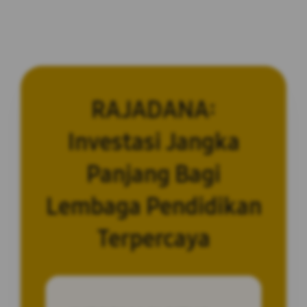
RAJADANA:
Investasi Jangka
Panjang Bagi
Lembaga Pendidikan
Terpercaya